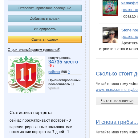
чепаеф
Отправить приватное сообщение
реально.
Гораздо 
Добавить в друзья
Игнорировать
Stone ho
реально.
Сделать подарок
Архитект
строительства и мак
Строительный форум (основной)
популярность:
34735 место
-9 ↓
рейтинг
598
?
Сколько стоит д
Привилегированный
Читайте мою тему <stro
пользователь
11
уровня
www.nn.ru/community/buil
Читать полностью
Статистика портрета:
сейчас просматривают портрет - 0
И снова грибы...
зарегистрированные пользователи
посетившие портрет за 7 дней - 1
Читайте мою тему <stro