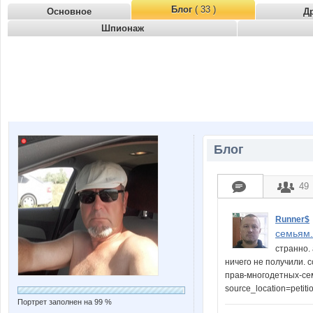
Блог
( 33 )
Основное
Д
Шпионаж
Блог
49
Runner$
семьям.
странно.
ничего не получили. 
прав-многодетных-се
source_location=petit
Портрет заполнен на 99 %